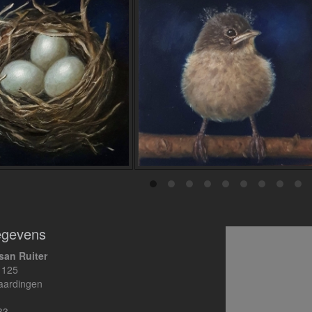
egevens
san Ruiter
 125
aardingen
33