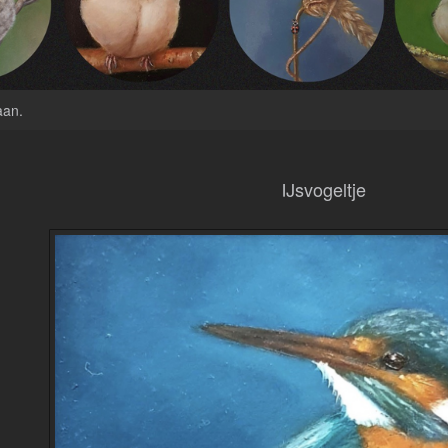
aan
.
IJsvogeltje