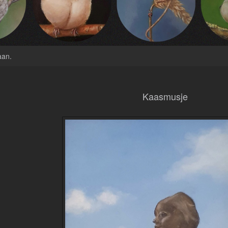
aan
.
Kaasmusje