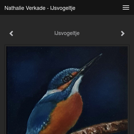
Nathalie Verkade - IJsvogeltje
Tog
navi
IJsvogeltje