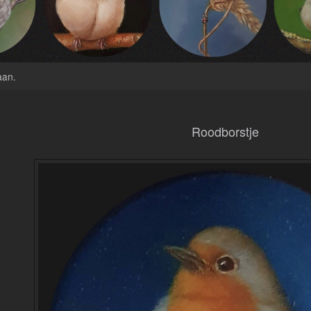
aan
.
Roodborstje