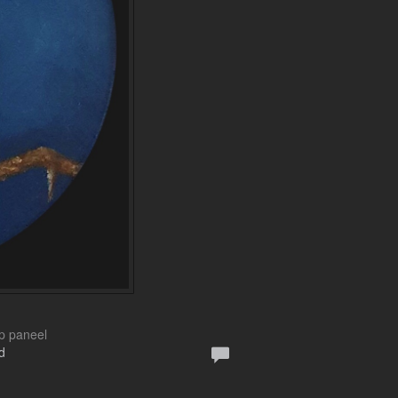
Op paneel
d